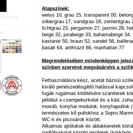
Alapszínek:
weiss 10, grau 15, transparent 00, betong
nagyításhoz
silbergrau 17, sandgrau 18, zementgrau 2
lichtgrau 23, pergamon 27, jasmin 28, hel
ek
beige 32, jurabeige 33, bahamabeige 34,
kastanie 50, braun 52, sandel 56, balibra
basalt 64, anthrazit 66, manhattan 77
Megrendelésében mindenképpen jelezz
színben szeretné megvásárolni a szili
Felhasználásra kész, acetát bázisú szil
kiváló penészedésgátló hatással kapcsol
fugák rugalmas kitöltésére szaniterek kör
például a csempeburkolat és a kád, zuha
mosdó, konyhai modulok, konyhapultok 
természetes kő pultokhoz a Sopro Marmor
WC-k és piszoárok között.
Alkalmas ajtótokok és ablakkeretek körüli
padlóburkolat közötti területek (körkörös