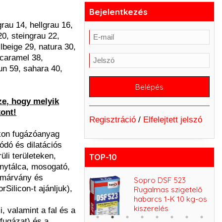
Bejelentkezés
rau 14, hellgrau 16,
0, steingrau 22,
lbeige 29, natura 30,
 caramel 38,
un 59, sahara 40,
e, hogy melyik
kont!
Regisztráció
/
Elfelejtett jelszó
ikon fugázóanyag
ódó és dilatációs
üli területeken,
TOP-10
nytálca, mosogató,
(márvány és
Sopro FDF 525
Sopro DSF 523
Silicon-t ajánljuk),
Kenhető szigetelő
Rugalmas szigetelő
fólia 5 kg-os
habarcs 1-K 10 kg-os
kiszerelés
kiszerelés
, valamint a fal és a
 fugázat) és a