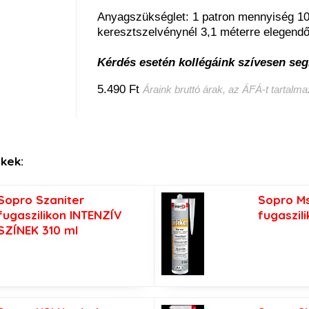
Anyagszükséglet: 1 patron mennyiség 1
keresztszelvénynél 3,1 méterre elegendő
Kérdés esetén kollégáink szívesen seg
5.490 Ft
Áraink bruttó árak, az ÁFÁ-t tartalm
kek:
Sopro Szaniter
Sopro Ms
fugaszilikon INTENZÍV
fugaszil
SZÍNEK 310 ml