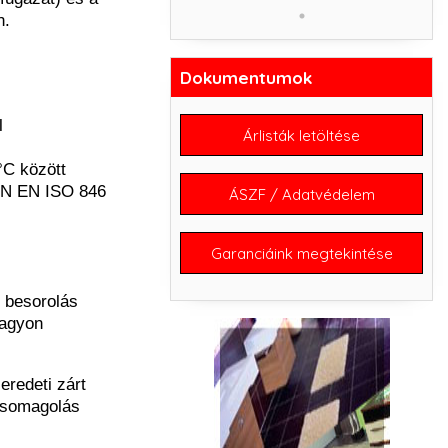
n.
Dokumentumok
l
Árlisták letöltése
°C között
IN EN ISO 846
ÁSZF / Adatvédelem
Garanciáink megtekintése
 besorolás
agyon
eredeti zárt
csomagolás