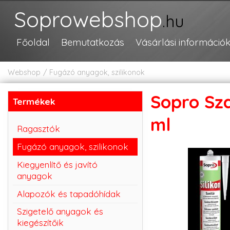
Soprowebshop
.hu
Főoldal
Bemutatkozás
Vásárlási információ
Webshop
Fugázó anyagok, szilikonok
Sopro Sza
Termékek
ml
Ragasztók
Fugázó anyagok, szilikonok
Kiegyenlítő és javító
anyagok
Alapozók és tapadóhídak
Szigetelő anyagok és
kiegészítőik