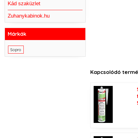
Kád szaküzlet
Zuhanykabinok.hu
Márkák
Sopro
Kapcsolódó termé