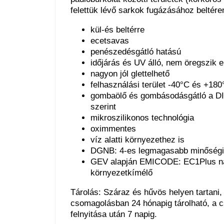
felettük lévő sarkok fugázásához beltére
kül-és beltérre
ecetsavas
penészedésgátló hatású
időjárás és UV álló, nem öregszik e
nagyon jól glettelhető
felhasználási terület -40°C és +180
gombaölő és gombásodásgátló a D
szerint
mikroszilikonos technológia
oximmentes
víz alatti környezethez is
DGNB: 4-es legmagasabb minőségi
GEV alapján EMICODE: EC1Plus n
környezetkímélő
Tárolás: Száraz és hűvös helyen tartani, 
csomagolásban 24 hónapig tárolható, a 
felnyitása után 7 napig.