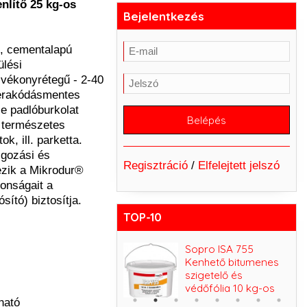
nlítő 25 kg-os
Bejelentkezés
ó, cementalapú
ülési
 vékonyrétegű - 2-40
lerakódásmentes
le padlóburkolat
, természetes
ok, ill. parketta.
lgozási és
Regisztráció
/
Elfelejtett jelszó
ezik a Mikrodur®
donságait a
sító) biztosítja.
TOP-10
Sopro Solitar F20
Sopro ISA 755
térkő fugázó,
Kenhető bitumenes
átszivárogtató fuga
szigetelő és
védőfólia 10 kg-os
ható