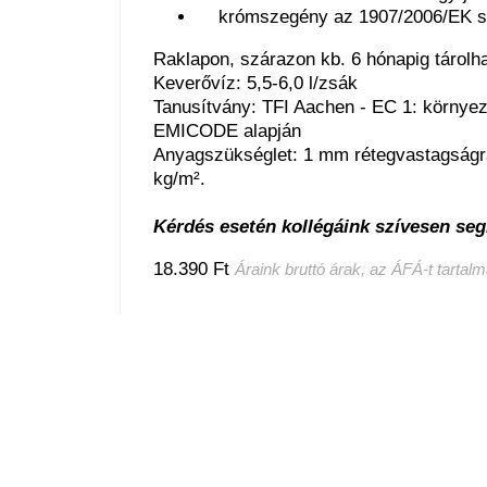
krómszegény az 1907/2006/EK sz
Raklapon, szárazon kb. 6 hónapig tárolha
Keverővíz: 5,5-6,0 l/zsák
Tanusítvány: TFI Aachen - EC 1: környe
EMICODE alapján
Anyagszükséglet: 1 mm rétegvastagságr
kg/m².
Kérdés esetén kollégáink szívesen seg
18.390 Ft
Áraink bruttó árak, az ÁFÁ-t tartal