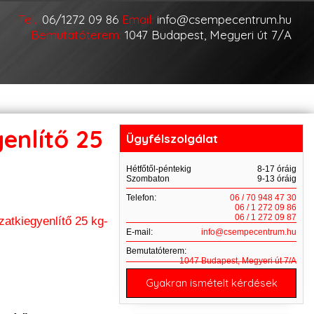
Tel.:
06/1272 09 86
Email:
info@csempecentrum.hu
Bemutatóterem:
1047 Budapest, Megyeri út 7/A
yenlítő 25
Ügyfélszolgálat
Hétfőtől-péntekig
8-17 óráig
Szombaton
9-13 óráig
Telefon:
06 / 70 948 47 30
06 / 1 272 09 86
06 / 1 272 09 87
zatkiegyenlítő 25 kg-
E-mail:
info@csempecentrum.hu
Bemutatóterem:
1047 Budapest, Megyeri út 7/A
Gyakran ismételt kérdések