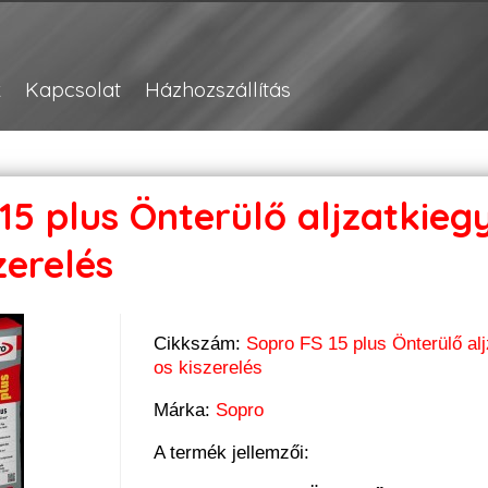
k
Kapcsolat
Házhozszállítás
15 plus Önterülő aljzatkieg
zerelés
Cikkszám:
Sopro FS 15 plus Önterülő alj
os kiszerelés
Márka:
Sopro
A termék jellemzői: