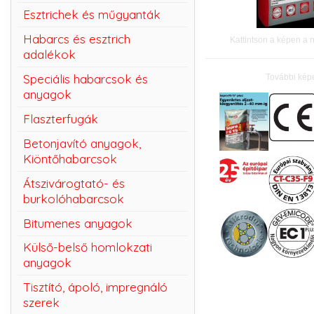
Esztrichek és műgyanták
Habarcs és esztrich
Kattintson a képen a 
adalékok
Speciális habarcsok és
További kép
anyagok
Flaszterfugák
Betonjavító anyagok,
Kiöntőhabarcsok
Átszivárogtató- és
burkolóhabarcsok
Bitumenes anyagok
Külső-belső homlokzati
anyagok
Tisztító, ápoló, impregnáló
szerek