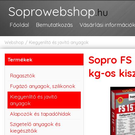
Soprowebshop
.hu
Főoldal
Bemutatkozás
Vásárlási információ
Webshop
Kiegyenlítő és javító anyagok
Sopro FS 
Termékek
kg-os kis
Ragasztók
Fugázó anyagok, szilikonok
Kiegyenlítő és javító
anyagok
Alapozók és tapadóhídak
Szigetelő anyagok és
kiegészítőik