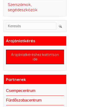
Szerszámok,
segédeszközök
Árajánlatkérés
Árajánlatkéréshez kattintson
ide
Partnerek
Csempecentrum
Fürdőszobacentrum