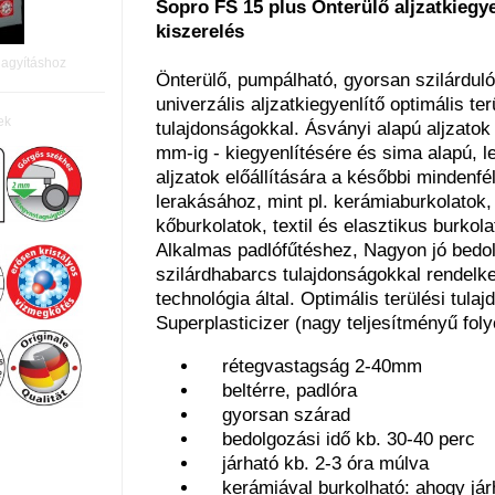
Sopro FS 15 plus Önterülő aljzatkiegye
kiszerelés
nagyításhoz
Önterülő, pumpálható, gyorsan szilárdul
univerzális aljzatkiegyenlítő optimális ter
ek
tulajdonságokkal. Ásványi alapú aljzatok
mm-ig - kiegyenlítésére és sima alapú, 
aljzatok előállítására a későbbi mindenfé
lerakásához, mint pl. kerámiaburkolatok
kőburkolatok, textil és elasztikus burkolat
Alkalmas padlófűtéshez, Nagyon jó bedo
szilárdhabarcs tulajdonságokkal rendelk
technológia által. Optimális terülési tulaj
Superplasticizer (nagy teljesítményű folyó
rétegvastagság 2-40mm
beltérre, padlóra
gyorsan szárad
bedolgozási idő kb. 30-40 perc
járható kb. 2-3 óra múlva
kerámiával burkolható: ahogy jár