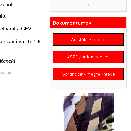
erint
tó.
Dokumentumok
zetbarát a GEV
Árlisták letöltése
a számítva kb. 1,6
ÁSZF / Adatvédelem
ítenek!
mazzák.
Garanciáink megtekintése