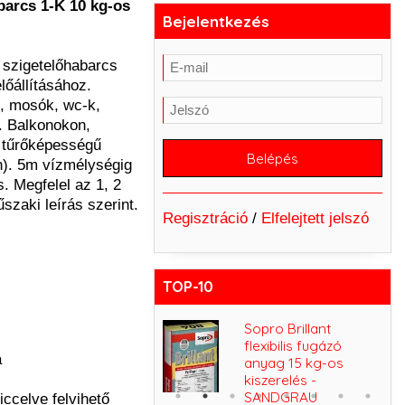
arcs 1-K 10 kg-os
Bejelentkezés
 szigetelőhabarcs
lőállításához.
, mosók, wc-k,
. Balkonokon,
s tűrőképességű
n). 5m vízmélységig
. Megfelel az 1, 2
zaki leírás szerint.
Regisztráció
/
Elfelejtett jelszó
TOP-10
Sopro FDF 525
Sopro Brillant
Kenhető szigetelő
flexibilis fugázó
a
fólia 5 kg-os
anyag 15 kg-os
kiszerelés
kiszerelés -
SANDGRAU
iccelve felvihető