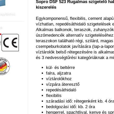
Sopro DSF 523 Rugalmas szigetelő hab
kiszerelés
nagyításhoz
Egykomponensű, flexibilis, cement alapú
vízhatlan, repedésáthidaló szigetelések e
ek
Alkalmas balkonok, teraszok, zuhanyzók
úszómedencék alternatív szigeteléséhez
teraszokon található régi, szilárd, maga
csempeburkolatok javítására (lap-a-lapo
víztárolók belső rétegezésére is alkalmas
és 3 nedvességtűrési kategóriáknak a műs
kül- és beltérre
falra, aljzatra
víztárolókhoz
vízpára áteresztő
repedésáthidaló
flexibilis
száradási idő: rétegenként kb. 4 ór
bedolgozási idő: kb. 2 óra
hengerrel, spachtlival, kenve és spr