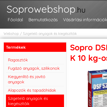
Soprowebshop
.hu
Főoldal
Bemutatkozás
Vásárlási információ
Webshop
Szigetelő anyagok és kiegészítőik
Sopro DSF
Termékek
K 10 kg-o
Ragasztók
Fugázó anyagok, szilikonok
Kiegyenlítő és javító
anyagok
Alapozók és tapadóhídak
Szigetelő anyagok és
kiegészítőik