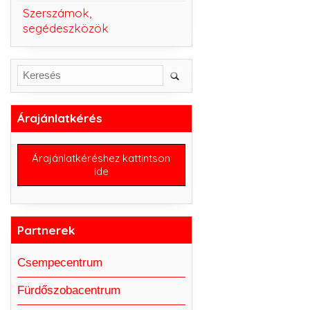
Szerszámok,
segédeszközök
Árajánlatkérés
Árajánlatkéréshez kattintson
ide
Partnerek
Csempecentrum
Fürdőszobacentrum