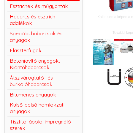
Esztrichek és műgyanták
Habarcs és esztrich
Kattintson a képen a 
adalékok
Speciális habarcsok és
További kép
anyagok
Flaszterfugák
Betonjavító anyagok,
Kiöntőhabarcsok
Átszivárogtató- és
burkolóhabarcsok
Bitumenes anyagok
Külső-belső homlokzati
anyagok
Tisztító, ápoló, impregnáló
szerek