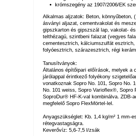
krómszegény az 1907/2006/EK szer
Alkalmas aljzatok: Beton, könnyűbeton, 
ásványi aljazat, cementvakolat és mesz
gipszkarton és gipszszál lap, vakolat- és
telthézagú, szintbeni falazat (vegyes fal
cementesztrich, kálciumszulfát esztrich, 
folyóesztrich, szárazesztrich, régi kerám
Tanusítványok:
Általános építőipari előírások, melyek a
járólappal érintkező folyékony szigetelő
vonatkoznak Sopro No. 101, Sopro No. 1
No. 101 weiss, Sopro Varioflex®, Sopro F
SoproDur® HF-K-val kombinálva. ZDB-ad
megfelelő Sopro FlexMörtel-lel.
Anyagszükséglet: Kb. 1,4 kg/m² 1 mm-e
rétegvastagságra.
Keverővíz: 5,6-7,5 l/zsák