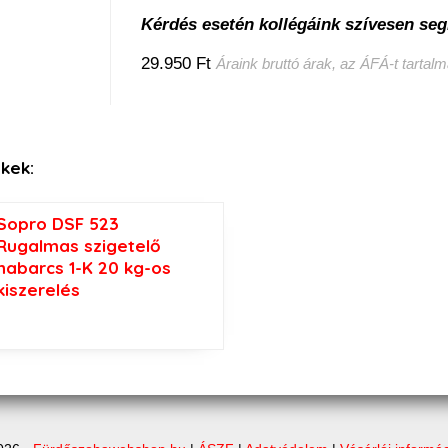
Kérdés esetén kollégáink szívesen seg
29.950 Ft
Áraink bruttó árak, az ÁFÁ-t tartal
kek:
Sopro DSF 523
Rugalmas szigetelő
habarcs 1-K 20 kg-os
kiszerelés