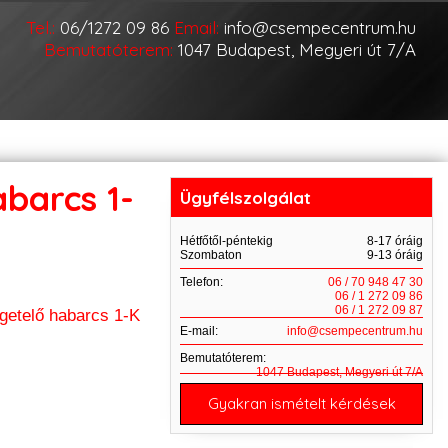
Tel.:
06/1272 09 86
Email:
info@csempecentrum.hu
Bemutatóterem:
1047 Budapest, Megyeri út 7/A
barcs 1-
Ügyfélszolgálat
Hétfőtől-péntekig
8-17 óráig
Szombaton
9-13 óráig
Telefon:
06 / 70 948 47 30
06 / 1 272 09 86
06 / 1 272 09 87
getelő habarcs 1-K
E-mail:
info@csempecentrum.hu
Bemutatóterem:
1047 Budapest, Megyeri út 7/A
Gyakran ismételt kérdések