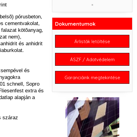
int
(belsõ) pórusbeton,
es cementvakolat,
Dokumentumok
 falazat kötõanyag,
azat nem),
Árlisták letöltése
anhidrit és anhidrit
iaburkolat.
ÁSZF / Adatvédelem
 csempével és
anyagokra
Garanciáink megtekintése
01 schnell, Sopro
liesenfest extra és
atlap alapján a
s száraz