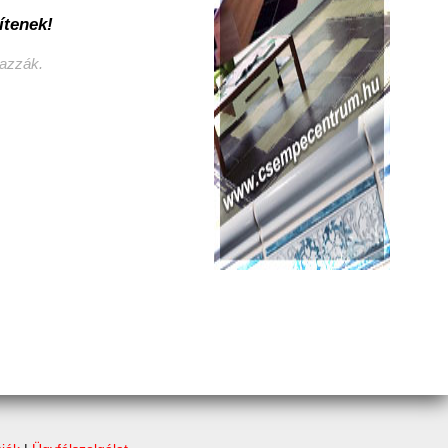
ítenek!
mazzák.