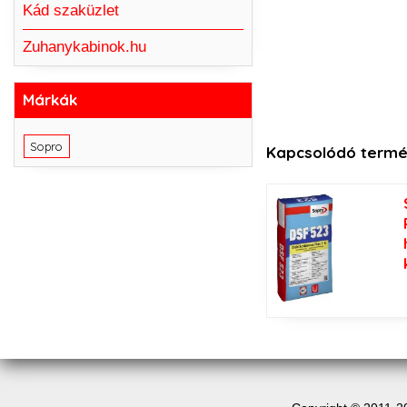
Kád szaküzlet
Zuhanykabinok.hu
Márkák
Sopro
Kapcsolódó termé