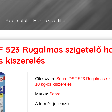
k
Kapcsolat
Házhozszállítás
 523 Rugalmas szigetelő ha
s kiszerelés
Cikkszám:
Sopro DSF 523 Rugalmas szi
10 kg-os kiszerelés
Márka:
Sopro
A termék jellemzői: