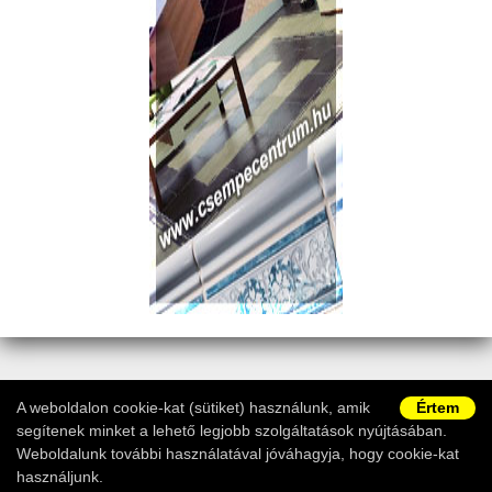
Copyright © 2011-2026 -
Fürdőszobawebshop.hu
|
ÁSZF
|
A weboldalon cookie-kat (sütiket) használunk, amik
Értem
Adatvédelem
|
Vásárlói információk
|
Ügyfélszolgálat
segítenek minket a lehető legjobb szolgáltatások nyújtásában.
Weboldalunk további használatával jóváhagyja, hogy cookie-kat
használjunk.