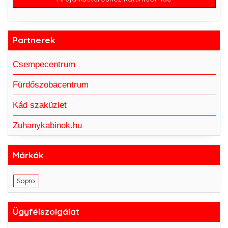
Partnerek
Csempecentrum
Fürdőszobacentrum
Kád szaküzlet
Zuhanykabinok.hu
Márkák
Sopro
Ügyfélszolgálat