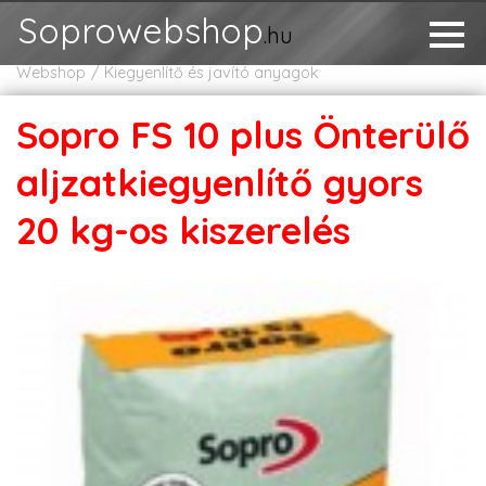
Soprowebshop
.hu
Webshop
Kiegyenlítő és javító anyagok
Sopro FS 10 plus Önterülő
aljzatkiegyenlítő gyors
20 kg-os kiszerelés