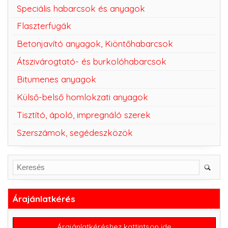
Speciális habarcsok és anyagok
Flaszterfugák
Betonjavító anyagok, Kiöntőhabarcsok
Átszivárogtató- és burkolóhabarcsok
Bitumenes anyagok
Külső-belső homlokzati anyagok
Tisztító, ápoló, impregnáló szerek
Szerszámok, segédeszközök
Árajánlatkérés
Árajánlatkéréshez kattintson ide