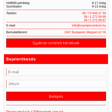
Hétfőtől-péntekig
8-17 óráig
Szombaton
9-13 óráig
Telefon:
06 / 70 948 47 30
06 / 1 272 09 86
06 / 1 272 09 87
E-mail:
info@csempecentrum.hu
Bemutatóterem:
1047 Budapest, Megyeri út 7/A
Gyakran ismételt kérdések
Bejelentkezés