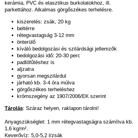
kerámia, PVC és elasztikus burkolatokhoz, ill.
parkettához. Alkalmas görgőszékes terhelésre.
kiszerelés: zsák, 20 kg
beltérre
rétegvastagság 3-12 mm
önterülő
kíváló bedolgozási és szilárdsági jellemzők
bedolgozási idő: 20-30 perc
padlófűtéshez is
aljzatra
gyorsan megszilárdul
járható kb. 3-4 óra múlva
görgőszékes terheléshez
krómszegény az 1907/2006/EK szerint
Tárolás
: Száraz helyen, raklapon tárolni!
Anyagszükséglet: 1 mm rétegvastagságra számítva kb.
1,6 kg/m².
Keverővíz: 5,0-5,2 l/zsák