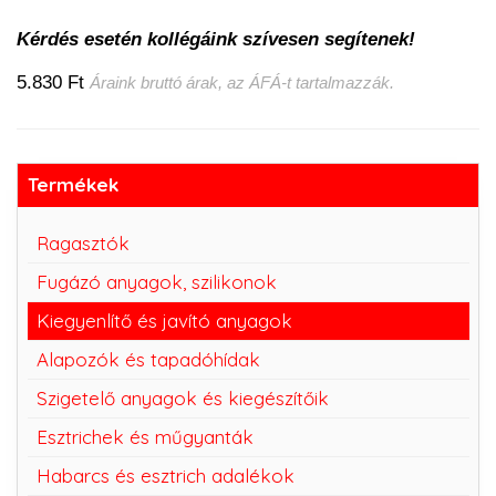
Kérdés esetén kollégáink szívesen segítenek!
5.830 Ft
Áraink bruttó árak, az ÁFÁ-t tartalmazzák.
Termékek
Ragasztók
Fugázó anyagok, szilikonok
Kiegyenlítő és javító anyagok
Alapozók és tapadóhídak
Szigetelő anyagok és kiegészítőik
Esztrichek és műgyanták
Habarcs és esztrich adalékok