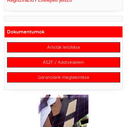
Regisztráció
/
Elfelejtett jelszó
Dokumentumok
Árlisták letöltése
ÁSZF / Adatvédelem
Garanciáink megtekintése