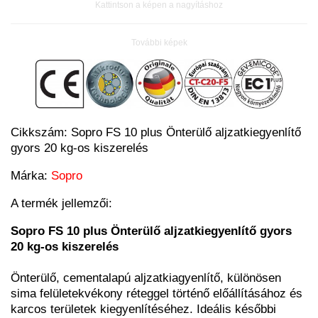
Kattintson a képen a nagyításhoz
További képek
Cikkszám:
Sopro FS 10 plus Önterülő aljzatkiegyenlítő
gyors 20 kg-os kiszerelés
Márka:
Sopro
A termék jellemzői:
Sopro FS 10 plus Önterülő aljzatkiegyenlítő gyors
20 kg-os kiszerelés
Önterülő, cementalapú aljzatkiagyenlítő, különösen
sima felületekvékony réteggel történő előállításához és
karcos területek kiegyenlítéséhez. Ideális későbbi