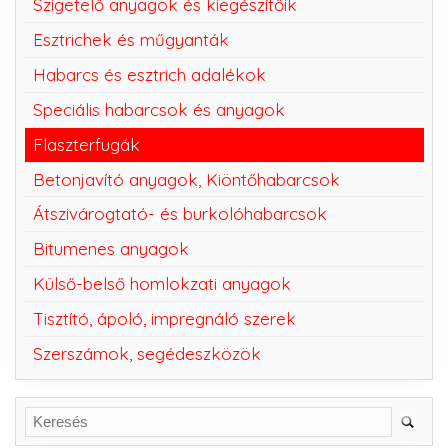
Szigetelő anyagok és kiegészítőik
Esztrichek és műgyanták
Habarcs és esztrich adalékok
Speciális habarcsok és anyagok
Flaszterfugák
Betonjavító anyagok, Kiöntőhabarcsok
Átszivárogtató- és burkolóhabarcsok
Bitumenes anyagok
Külső-belső homlokzati anyagok
Tisztító, ápoló, impregnáló szerek
Szerszámok, segédeszközök