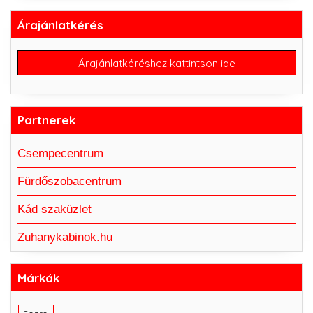
Árajánlatkérés
Árajánlatkéréshez kattintson ide
Partnerek
Csempecentrum
Fürdőszobacentrum
Kád szaküzlet
Zuhanykabinok.hu
Márkák