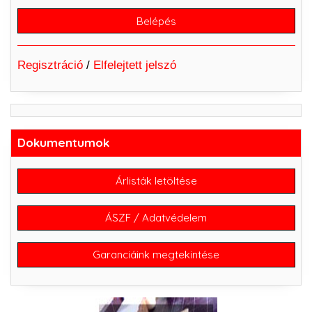
Regisztráció
/
Elfelejtett jelszó
Dokumentumok
Árlisták letöltése
ÁSZF / Adatvédelem
Garanciáink megtekintése