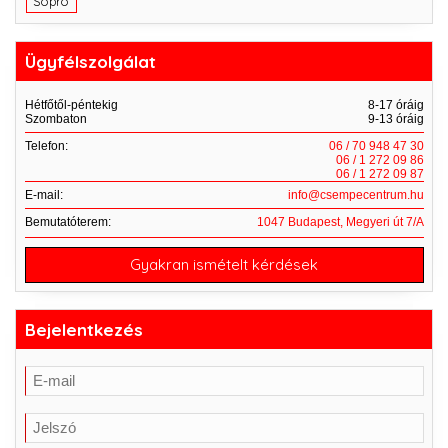
Sopro
Ügyfélszolgálat
Hétfőtől-péntekig
8-17 óráig
Szombaton
9-13 óráig
Telefon:
06 / 70 948 47 30
06 / 1 272 09 86
06 / 1 272 09 87
E-mail:
info@csempecentrum.hu
Bemutatóterem:
1047 Budapest, Megyeri út 7/A
Gyakran ismételt kérdések
Bejelentkezés