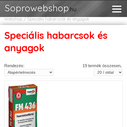
Soprowebshop
.hu
Webshop
Speciális habarcsok és anyagok
Speciális habarcsok és
anyagok
Rendezés:
19 termék összesen,