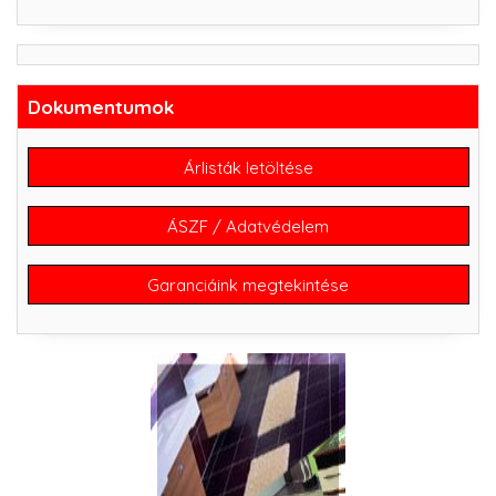
Dokumentumok
Árlisták letöltése
ÁSZF / Adatvédelem
Garanciáink megtekintése