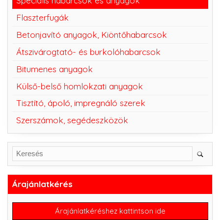
Speciális habarcsok és anyagok
Flaszterfugák
Betonjavító anyagok, Kiöntőhabarcsok
Átszivárogtató- és burkolóhabarcsok
Bitumenes anyagok
Külső-belső homlokzati anyagok
Tisztító, ápoló, impregnáló szerek
Szerszámok, segédeszközök
Árajánlatkérés
Árajánlatkéréshez kattintson ide