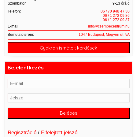
Szombaton
9-13 óráig
Telefon:
06 / 70 948 47 30
06 / 1 272 09 86
06 / 1 272 09 87
E-mail:
info@csempecentrum.hu
Bemutatóterem:
1047 Budapest, Megyeri út 7/A
Gyakran ismételt kérdések
Bejelentkezés
Regisztráció
/
Elfelejtett jelszó