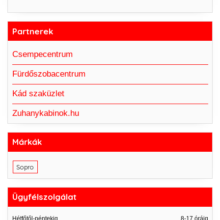
Partnerek
Csempecentrum
Fürdőszobacentrum
Kád szaküzlet
Zuhanykabinok.hu
Márkák
Sopro
Ügyfélszolgálat
Hétfőtől-péntekig
8-17 óráig