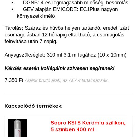
DGNB: 4-es legmagasabb minőségi besorolás
GEV alapján EMICODE: EC1Plus nagyon
környezetkímélő
Tárolás: Száraz és hűvös helyen tartandó, eredeti zárt
csomagolásban 12 hónapig eltartható, a csomagolás
felnyitása után 7 napig.
Anyagszükséglet: 310 ml 3,1 m fugához (10 x 10mm)
Kérdés esetén kollégáink szívesen segítenek!
7.350 Ft
Áraink bruttó árak, az ÁFÁ-t tartalmazzák.
Kapcsolódó termékek:
Sopro KSI S Kerámia szilikon,
5 színben 400 ml