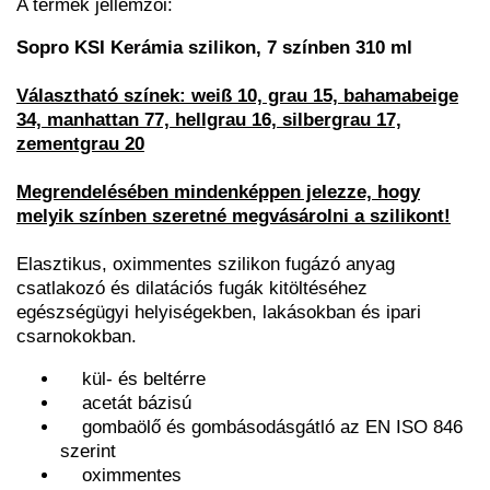
A termék jellemzői:
Sopro KSI Kerámia szilikon, 7 színben 310 ml
Választható színek: weiß 10, grau 15, bahamabeige
34, manhattan 77, hellgrau 16, silbergrau 17,
zementgrau 20
Megrendelésében mindenképpen jelezze, hogy
melyik színben szeretné megvásárolni a szilikont!
Elasztikus, oximmentes szilikon fugázó anyag
csatlakozó és dilatációs fugák kitöltéséhez
egészségügyi helyiségekben, lakásokban és ipari
csarnokokban.
kül- és beltérre
acetát bázisú
gombaölő és gombásodásgátló az EN ISO 846
szerint
oximmentes