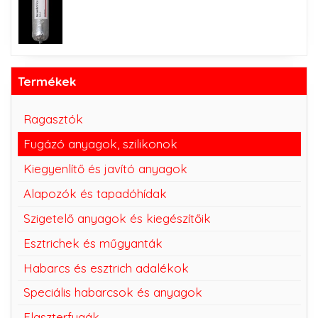
Termékek
Ragasztók
Fugázó anyagok, szilikonok
Kiegyenlítő és javító anyagok
Alapozók és tapadóhídak
Szigetelő anyagok és kiegészítőik
Esztrichek és műgyanták
Habarcs és esztrich adalékok
Speciális habarcsok és anyagok
Flaszterfugák