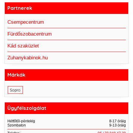
Partnerek
Csempecentrum
Fürdőszobacentrum
Kád szaküzlet
Zuhanykabinok.hu
Márkák
Sopro
Ügyfélszolgálat
Hétfőtől-péntekig
8-17 óráig
Szombaton
9-13 óráig