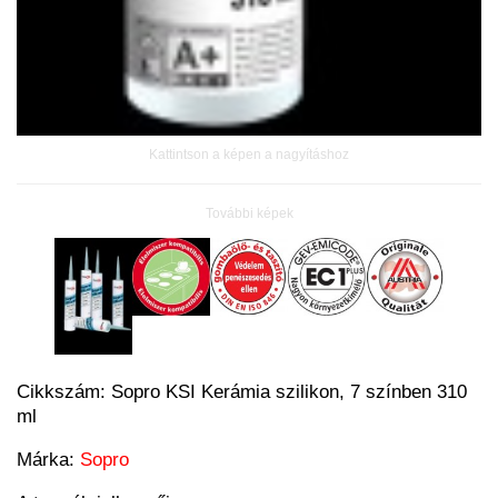
Kattintson a képen a nagyításhoz
További képek
Cikkszám:
Sopro KSI Kerámia szilikon, 7 színben 310
ml
Márka:
Sopro