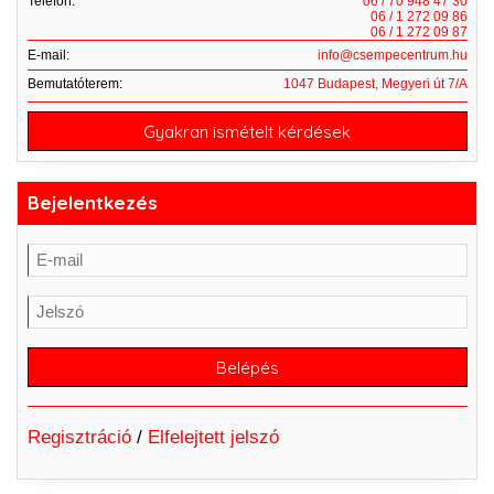
Telefon:
06 / 70 948 47 30
06 / 1 272 09 86
06 / 1 272 09 87
E-mail:
info@csempecentrum.hu
Bemutatóterem:
1047 Budapest, Megyeri út 7/A
Gyakran ismételt kérdések
Bejelentkezés
Regisztráció
/
Elfelejtett jelszó