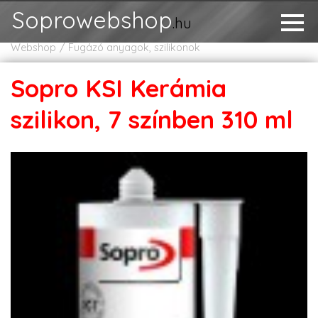
Soprowebshop
.hu
Webshop
Fugázó anyagok, szilikonok
Sopro KSI Kerámia
szilikon, 7 színben 310 ml