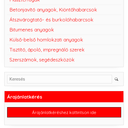
Betonjavító anyagok, Kiöntőhabarcsok
Átszivárogtató- és burkolóhabarcsok
Bitumenes anyagok
Külső-belső homlokzati anyagok
Tisztító, ápoló, impregnáló szerek
Szerszámok, segédeszközök
Árajánlatkérés
Árajánlatkéréshez kattintson ide