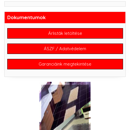
Dokumentumok
Árlisták letöltése
ÁSZF / Adatvédelem
Garanciáink megtekintése