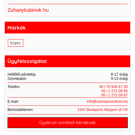
Zuhanykabinok.hu
Márkák
Sopro
Ügyfélszolgálat
Hétfőtől-péntekig
8-17 óráig
Szombaton
9-13 óráig
Telefon:
06 / 70 948 47 30
06 / 1 272 09 86
06 / 1 272 09 87
E-mail:
info@csempecentrum.hu
Bemutatóterem:
1047 Budapest, Megyeri út 7/A
Gyakran ismételt kérdések