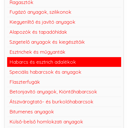
Ragasztók
Fugázó anyagok, szilikonok
Kiegyenlítő és javító anyagok
Alapozók és tapadóhídak
Szigetelő anyagok és kiegészítőik
Esztrichek és műgyanták
Habarcs és esztrich adalékok
Speciális habarcsok és anyagok
Flaszterfugák
Betonjavító anyagok, Kiöntőhabarcsok
Átszivárogtató- és burkolóhabarcsok
Bitumenes anyagok
Külső-belső homlokzati anyagok