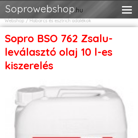
Soprowebshop
.hu
Webshop
Habarcs és esztrich adalékok
Sopro BSO 762 Zsalu-
leválasztó olaj 10 l-es
kiszerelés