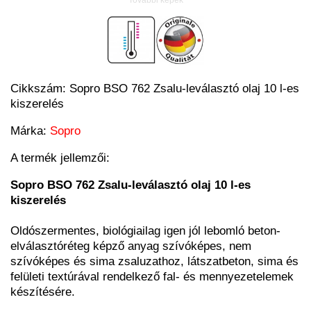
További képek
Cikkszám:
Sopro BSO 762 Zsalu-leválasztó olaj 10 l-es
kiszerelés
Márka:
Sopro
A termék jellemzői:
Sopro BSO 762 Zsalu-leválasztó olaj 10 l-es
kiszerelés
Oldószermentes, biológiailag igen jól lebomló beton-
elválasztóréteg képző anyag szívóképes, nem
szívóképes és sima zsaluzathoz, látszatbeton, sima és
felületi textúrával rendelkező fal- és mennyezetelemek
készítésére.