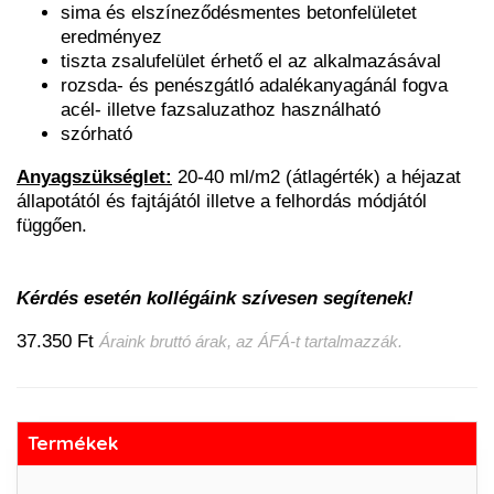
sima és elszíneződésmentes betonfelületet
eredményez
tiszta zsalufelület érhető el az alkalmazásával
rozsda- és penészgátló adalékanyagánál fogva
acél- illetve fazsaluzathoz használható
szórható
Anyagszükséglet:
20-40 ml/m2 (átlagérték) a héjazat
állapotától és fajtájától illetve a felhordás módjától
függően.
Kérdés esetén kollégáink szívesen segítenek!
37.350 Ft
Áraink bruttó árak, az ÁFÁ-t tartalmazzák.
Termékek