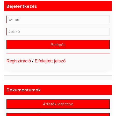
Bejelentkezés
Regisztráció
/
Elfelejtett jelszó
Dokumentumok
Árlisták letöltése