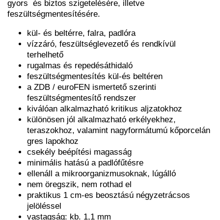
gyors és biztos szigetelésére, illetve
feszültségmentesítésére.
kül- és beltérre, falra, padlóra
vízzáró, feszültséglevezető és rendkívül
terhelhető
rugalmas és repedésáthidaló
feszültségmentesítés kül-és beltéren
a ZDB / euroFEN ismertető szerinti
feszültségmentesítő rendszer
kiválóan alkalmazható kritikus aljzatokhoz
különösen jól alkalmazható erkélyekhez,
teraszokhoz, valamint nagyformátumú kőporcelán
gres lapokhoz
csekély beépítési magasság
minimális hatású a padlófűtésre
ellenáll a mikroorganizmusoknak, lúgálló
nem öregszik, nem rothad el
praktikus 1 cm-es beosztású négyzetrácsos
jelöléssel
vastagság: kb. 1,1 mm