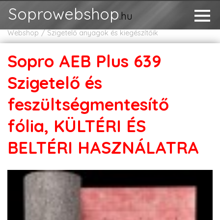
Soprowebshop
.hu
Webshop
Szigetelő anyagok és kiegészítőik
Sopro AEB Plus 639
Szigetelő és
feszültségmentesítő
fólia, KÜLTÉRI ÉS
BELTÉRI HASZNÁLATRA