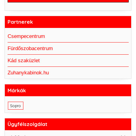
Partnerek
Csempecentrum
Fürdőszobacentrum
Kád szaküzlet
Zuhanykabinok.hu
Márkák
Sopro
Ügyfélszolgálat