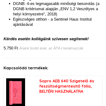
DGNB: 4-es legmagasabb minőségi besorolás (a
DGNB kritériumai alapján „ENV 1,2 Veszélyes a
helyi környezetre”, 2018)
Egészséges otthon - a Sentinel Haus Institut
ajánlásával
Kérdés esetén kollégáink szívesen segítenek!
5.750 Ft
Áraink bruttó árak, az ÁFÁ-t tartalmazzák.
Kapcsolódó termékek:
Sopro AEB 640 Szigetelő és
feszültségmentesítő fólia,
BELTÉRI HASZNÁLATRA