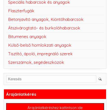
Speciális habarcsok és anyagok
Flaszterfugák
Betonjavító anyagok, Kiöntőhabarcsok
Átszivárogtató- és burkolóhabarcsok
Bitumenes anyagok
Külső-belső homlokzati anyagok
Tisztító, ápoló, impregnáló szerek
Szerszámok, segédeszközök
Árajánlatkérés
Árajánlatkéréshez kattintson ide