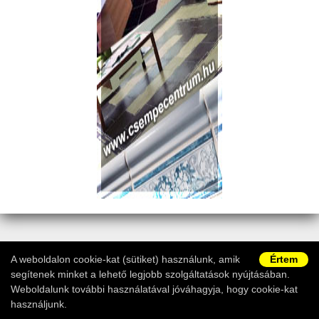
Copyright © 2011-2026 -
Fürdőszobawebshop.hu
|
ÁSZF
|
A weboldalon cookie-kat (sütiket) használunk, amik
Értem
Adatvédelem
|
Vásárlói információk
|
Ügyfélszolgálat
segítenek minket a lehető legjobb szolgáltatások nyújtásában.
Weboldalunk további használatával jóváhagyja, hogy cookie-kat
használjunk.