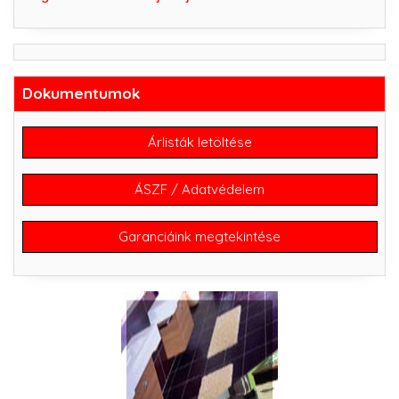
Dokumentumok
Árlisták letöltése
ÁSZF / Adatvédelem
Garanciáink megtekintése