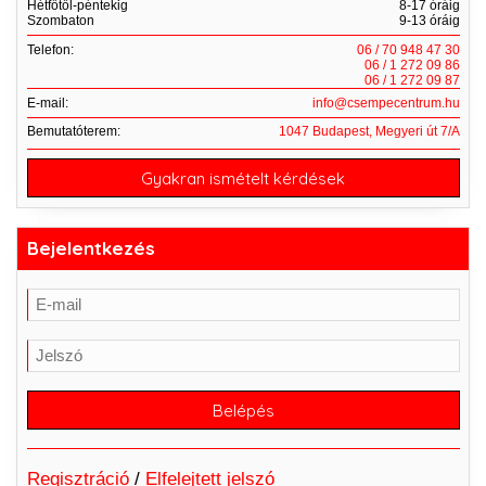
Hétfőtől-péntekig
8-17 óráig
Szombaton
9-13 óráig
Telefon:
06 / 70 948 47 30
06 / 1 272 09 86
06 / 1 272 09 87
E-mail:
info@csempecentrum.hu
Bemutatóterem:
1047 Budapest, Megyeri út 7/A
Gyakran ismételt kérdések
Bejelentkezés
Regisztráció
/
Elfelejtett jelszó