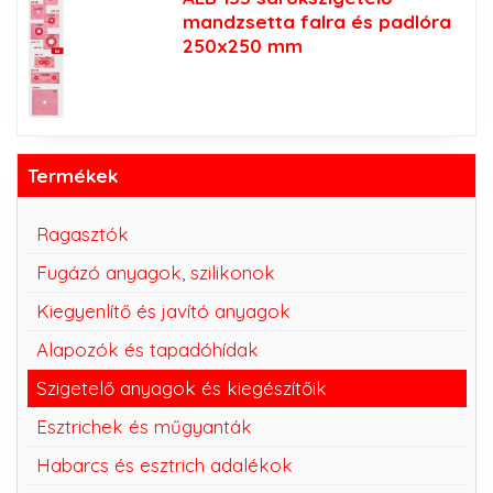
mandzsetta falra és padlóra
250x250 mm
Termékek
Ragasztók
Fugázó anyagok, szilikonok
Kiegyenlítő és javító anyagok
Alapozók és tapadóhídak
Szigetelő anyagok és kiegészítőik
Esztrichek és műgyanták
Habarcs és esztrich adalékok